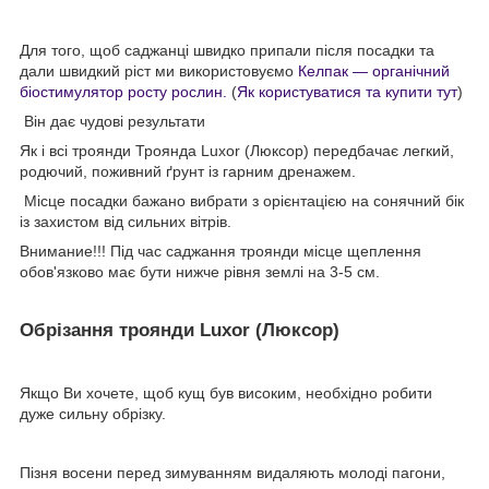
Для того, щоб саджанці швидко припали після посадки та
дали швидкий ріст ми використовуємо
Келпак — органічний
біостимулятор росту рослин.
(
Як користуватися та купити тут
)
Він дає чудові результати
Як і всі троянди Троянда Luxor (Люксор) передбачає легкий,
родючий, поживний ґрунт із гарним дренажем.
Місце посадки бажано вибрати з орієнтацією на сонячний бік
із захистом від сильних вітрів.
Внимание!!! Під час саджання троянди місце щеплення
обов'язково має бути нижче рівня землі на 3-5 см.
Обрізання троянди Luxor (Люксор)
Якщо Ви хочете, щоб кущ був високим, необхідно робити
дуже сильну обрізку.
Пізня восени перед зимуванням видаляють молоді пагони,