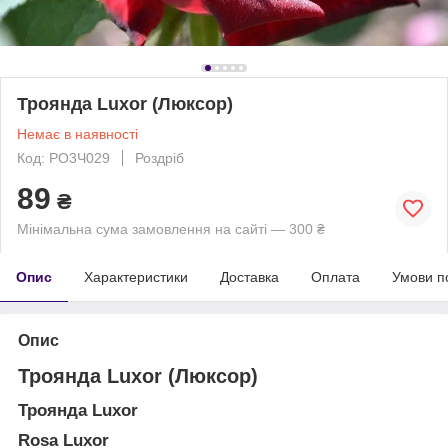
Троянда Luxor (Люксор)
Немає в наявності
Код: РО3Ч029
Роздріб
89
₴
Мінімальна сума замовлення на сайті — 300 ₴
Опис
Характеристики
Доставка
Оплата
Умови п
Опис
Троянда Luxor (Люксор)
Троянда Luxor
Rosa Luxor