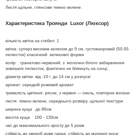
Листя щільне, глянсове темно-зелене.
Характеристика Троянди Luxor (Люксор)
кількість квіток на стебел: 1
квітка: суперз високим келихом до 9 см, густомахровий (50-55
пелюсток) класичний келихової форми
колір: гранатово-червоний, з молочно-білого забарвлення
зовнішніх пелюсток, фактично не блякнуть на сонці;
діаметр квітки: від -10 і до 14 см у розпускі
аромат: середній рожевий аромат
тривалість цвітіння: рясне, з червня — ілюль, повторне восени
листя: темно-зелене, середнього розміру, щільної текстури.
ширина куща до 80см
висота куща 100 - 130см
час до максимального зросту до 5 років
стійкість до хвороб дуже гарна: стійкість до мунізної роси: