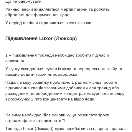
що не одержували.
Ранньої весни видаляються мертві пагони та роблять
обрізання для формування куща.
У період цвітіння видаляються засохлі квітки.
Підживлення Luxor (Люксор)
1 – підживлення троянди необхідно зробити під час її
саджання.
У лунку складається суміш із піску та перепресьного гнійу та
бажано додати трохи нітроамофоски.
Надалі в міру розвитку приблизно 1 раз на місяць, робите
підживлення спеціалізованими добривами для троянд або
розведеним, перебродженим концентратом курячого посліду
з розрахунку 1 літр концентрату на відро води.
На зиму необхідно біля основи куща розсипати трохи
нітроамофоски та прикопати її.
Троянда Luxor (Люксор)) дуже невибаглива і ці прості правила