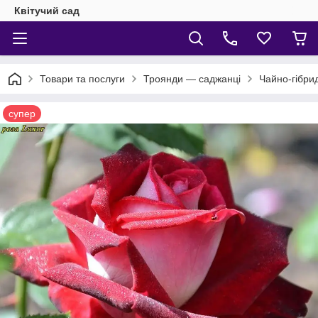
Квітучий сад
Товари та послуги
Троянди — саджанці
Чайно-гібри
супер