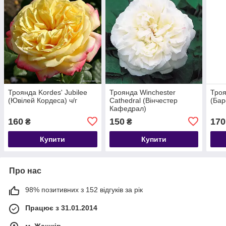
Троянда Kordes' Jubilee
Троянда Winchester
Троя
(Ювілей Кордеса) ч/г
Cathedral (Вінчестер
(Бар
Кафедрал)
160
150
170
₴
₴
Купити
Купити
Про нас
98% позитивних з 152 відгуків за рік
Працює з 31.01.2014
м. Жашків