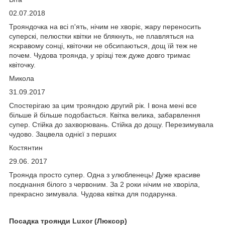
02.07.2018
Трояндочка на всі п'ять, нічим не хворіє, жару переносить
суперскі, пелюстки квітки не блякнуть, не плавляться на
яскравому сонці, квіточки не обсипаються, дощ їй теж не
почем. Чудова троянда, у зрізці теж дуже довго тримає
квіточку.
Микола
31.09.2017
Спостерігаю за цим трояндою другий рік. І вона мені все
більше й більше подобається. Квітка велика, забарвлення
супер. Стійка до захворювань. Стійка до дощу. Перезимувала
чудово. Зацвела однієї з перших
Костянтин
29.06. 2017
Троянда просто супер. Одна з улюбленець! Дуже красиве
поєднання білого з червоним. За 2 роки нічим не хворіла,
прекрасно зимувала. Чудова квітка для подарунка.
Посадка троянди Luxor (Люксор)