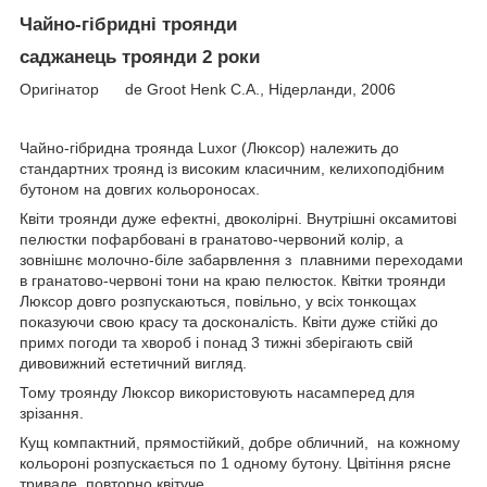
Чайно-гібридні троянди
саджанець троянди 2 роки
Оригінатор de Groot Henk C.A., Нідерланди, 2006
Чайно-гібридна троянда Luxor (Люксор) належить до
стандартних троянд із високим класичним, келихоподібним
бутоном на довгих кольороносах.
Квіти троянди дуже ефектні, двоколірні. Внутрішні оксамитові
пелюстки пофарбовані в гранатово-червоний колір, а
зовнішнє молочно-біле забарвлення з плавними переходами
в гранатово-червоні тони на краю пелюсток. Квітки троянди
Люксор довго розпускаються, повільно, у всіх тонкощах
показуючи свою красу та досконалість. Квіти дуже стійкі до
примх погоди та хвороб і понад 3 тижні зберігають свій
дивовижний естетичний вигляд.
Тому троянду Люксор використовують насамперед для
зрізання.
Кущ компактний, прямостійкий, добре обличний, на кожному
кольороні розпускається по 1 одному бутону. Цвітіння рясне
тривале, повторно квітуче.