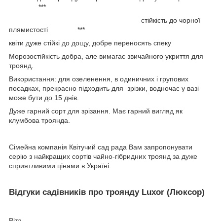
***
стійкість до чорної
плямистості ***
квіти дуже стійкі до дощу, добре переносять спеку
Морозостійкість добра, але вимагає звичайного укриття для
троянд.
Використання: для озеленення, в одиничних і групових
посадках, прекрасно підходить для зрізки, водночас у вазі
може бути до 15 днів.
Дуже гарний сорт для зрізання. Має гарний вигляд як
клумбова троянда.
Сімейна компанія Квітучий сад рада Вам запропонувати
серію з найкращих сортів чайно-гібридних троянд за дуже
сприятливими цінами в Україні.
Відгуки садівників про троянду Luxor (Люксор)
Віта