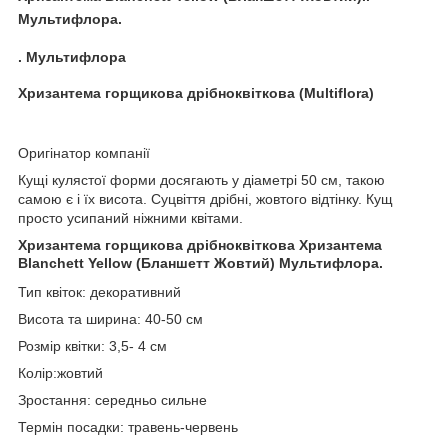
Мультифлора.
. Мультифлора
Хризантема горщикова дрібноквіткова (Multiflora)
Оригінатор компанії
Кущі кулястої форми досягають у діаметрі 50 см, такою
самою є і їх висота. Суцвіття дрібні, жовтого відтінку. Кущ
просто усипаний ніжними квітами.
Хризантема горщикова дрібноквіткова
Хризантема
Blanchett Yellow (Бланшетт Жовтий) Мультифлора.
Тип квіток: декоративний
Висота та ширина: 40-50 см
Розмір квітки: 3,5- 4 см
Колір:жовтий
Зростання: середньо сильне
Термін посадки: травень-червень