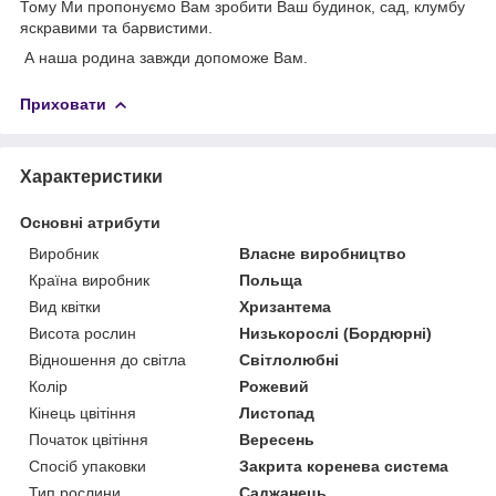
Тому Ми пропонуємо Вам зробити Ваш будинок, сад, клумбу
яскравими та барвистими.
А наша родина завжди допоможе Вам.
Приховати
Характеристики
Основні атрибути
Виробник
Власне виробництво
Країна виробник
Польща
Вид квітки
Хризантема
Висота рослин
Низькорослі (Бордюрні)
Відношення до світла
Світлолюбні
Колір
Рожевий
Кінець цвітіння
Листопад
Початок цвітіння
Вересень
Спосіб упаковки
Закрита коренева система
Тип рослини
Саджанець