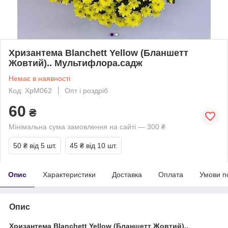
Хризантема Blanchett Yellow (Бланшетт
Жовтий).. Мультифлора.садж
Немає в наявності
Код: ХрМ062
Опт і роздріб
60
₴
Мінімальна сума замовлення на сайті — 300 ₴
50 ₴
від 5 шт.
45 ₴
від 10 шт.
Опис
Характеристики
Доставка
Оплата
Умови п
Опис
Хризантема Blanchett Yellow (Бланшетт Жовтий)..