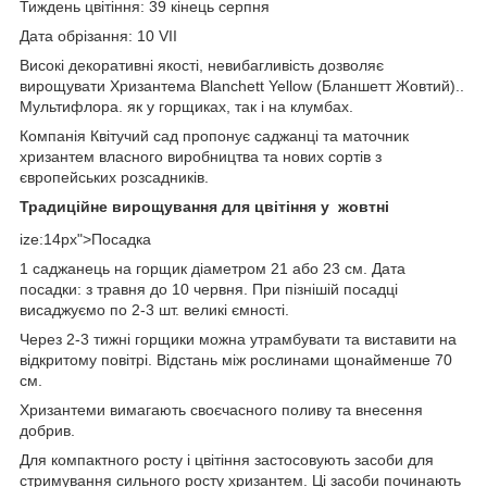
Тиждень цвітіння: 39
кінець серпня
Дата обрізання: 10 VII
Високі декоративні якості, невибагливість дозволяє
вирощувати Хризантема Blanchett Yellow (Бланшетт Жовтий)..
Мультифлора. як у горщиках, так і на клумбах.
Компанія Квітучий сад пропонує саджанці та маточник
хризантем власного виробництва та нових сортів з
європейських розсадників.
Традиційне вирощування для цвітіння у жовтні
ize:14px">
Посадка
1 саджанець на горщик діаметром 21 або 23 см. Дата
посадки: з травня до 10 червня. При пізнішій посадці
висаджуємо по 2-3 шт. великі ємності.
Через 2-3 тижні горщики можна утрамбувати та виставити на
відкритому повітрі. Відстань між рослинами щонайменше 70
см.
Хризантеми вимагають своєчасного поливу та внесення
добрив.
Для компактного росту і цвітіння застосовують засоби для
стримування сильного росту хризантем. Ці засоби починають