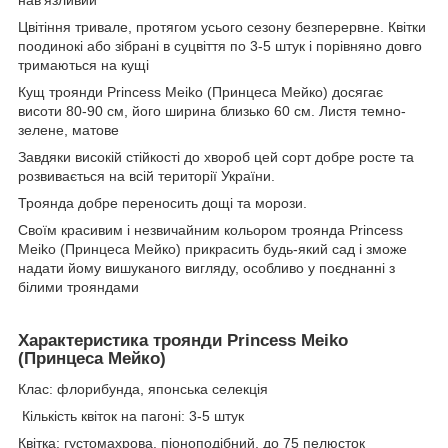
нав'язливий
Цвітіння тривале, протягом усього сезону безперервне. Квітки
поодинокі або зібрані в суцвіття по 3-5 штук і порівняно довго
тримаються на кущі
Кущ троянди Princess Meiko (Принцеса Мейко) досягає
висоти 80-90 см, його ширина близько 60 см. Листя темно-
зелене, матове
Завдяки високій стійкості до хвороб цей сорт добре росте та
розвивається на всій території України.
Троянда добре переносить дощі та морози.
Своїм красивим і незвичайним кольором троянда Princess
Meiko (Принцеса Мейко) прикрасить будь-який сад і зможе
надати йому вишуканого вигляду, особливо у поєднанні з
білими трояндами
Характеристика троянди
Princess Meiko
(Принцеса Мейко)
Клас:
флорибунда, японська селекція
Кількість квіток на пагоні: 3-5 штук
Квітка: густомахрова,
піоноподібний
, до 75 пелюсток