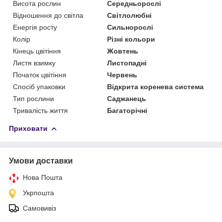
Висота рослин
Середньорослі
Відношення до світла
Світлолюбні
Енергія росту
Сильнорослі
Колір
Різні кольори
Кінець цвітіння
Жовтень
Листя взимку
Листопадні
Початок цвітіння
Червень
Спосіб упаковки
Відкрита коренева система
Тип рослини
Саджанець
Тривалість життя
Багаторічні
Приховати
Умови доставки
Нова Пошта
Укрпошта
Самовивіз