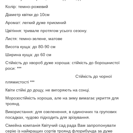
Колір:
темно-рожевий
Діаметр квітки до 10см
Аромат:
легкий дуже приємний
Цвітіння: тривале протягом усього сезону.
Листя: темно-зелене, матове
Висота куща: до 80-90 см
Ширина куща: до 60 см
Стійкість до хвороб дуже хороша: стійкість до борошнистої
роси: ***
Стійкість до чорної
плямистості ***
Квіти стійкі до дощу, не вигоряють на сонці.
Морозостійкість хороша, але на зиму вимагає укриття для
троянд.
Використання: для озеленення, в одиночних та групових
посадках, чудово підходить для зрізування.
Сімейна компанія Квітучий сад рада Вам запропонувати
серію із найкращих сортів троянд флорибунда за дуже