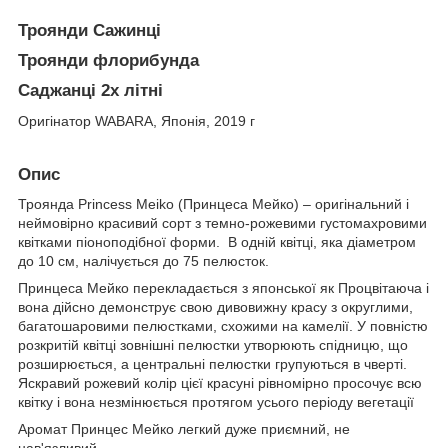
Троянди Сажинці
Троянди флорибунда
Саджанці 2х літні
Оригінатор
WABARA, Японія, 2019 г
Опис
Троянда Princess Meiko (Принцеса Мейко) – оригінальний і
неймовірно красивий сорт з темно-рожевими густомахровими
квітками піоноподібної форми. В одній квітці, яка діаметром
до 10 см, налічується до 75 пелюсток.
Принцеса Мейко перекладається з японської як Процвітаюча і
вона дійсно демонструє свою дивовижну красу з округлими,
багатошаровими пелюстками, схожими на камелії. У повністю
розкритій квітці зовнішні пелюстки утворюють спідницю, що
розширюється, а центральні пелюстки групуються в чверті.
Яскравий рожевий колір цієї красуні рівномірно просочує всю
квітку і вона незмінюється протягом усього періоду вегетації
Аромат Принцес Мейко легкий дуже приємний, не