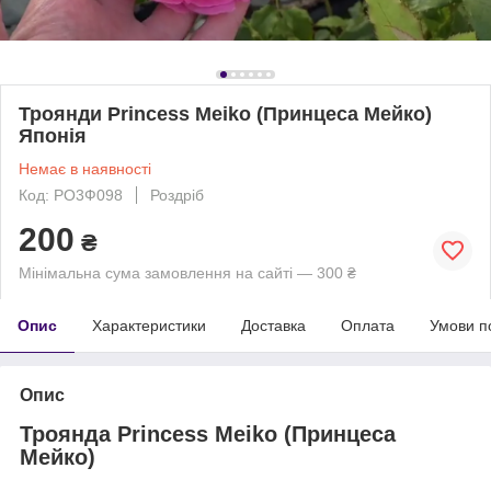
Троянди Princess Meiko (Принцеса Мейко)
Японія
Немає в наявності
Код: РО3Ф098
Роздріб
200
₴
Мінімальна сума замовлення на сайті — 300 ₴
Опис
Характеристики
Доставка
Оплата
Умови п
Опис
Троянда
Princess Meiko (Принцеса
Мейко)