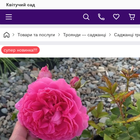
Квітучий сад
Товари та послуги
Троянди — саджанці
Саджанці т
супер новинка!!!