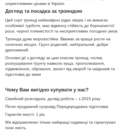
сприятливими цінами в Україні.
Догляд та посадка за трояндою
Цей сорт троянд неймовірно рідко хворіє і не вимагає
особливої турботи, має відмінну стійкість до борошнистої
роси, чорної плямистості та несприятливих погодних умов.
Троянда дуже морозостійка. Вважає за краще рости на
сонячних місцях. Грунт родючий, нейтральний, добре
дренований.
Основні дії з догляду за цим класом троянд: полив,
розпушування ґрунту навколо куща, прополювання,
підживлення, обрізання, захист від хвороб та шкідників та
підготовка до зими
Чому Вам вигідно купувати у нас?
Сімейний розплідник, досвід роботи – з 2015 року
Після продажний супровід Передпродажна підготовка
Гарантія якості: 1 рік.
Ми відправляємо тільки найкращі саджанці та гарантуємо
їхню якість.