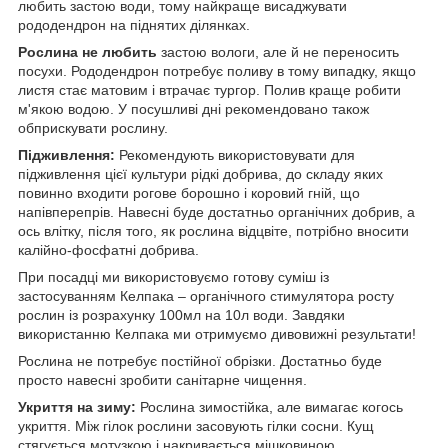
любить застою води, тому найкраще висаджувати
рододендрон на піднятих ділянках.
Рослина не любить
застою вологи, але й не переносить
посухи. Рододендрон потребує поливу в тому випадку, якщо
листя стає матовим і втрачає тургор. Полив краще робити
м'якою водою. У посушливі дні рекомендовано також
обприскувати рослину.
Підживлення:
Рекомендують використовувати для
підживлення цієї культури рідкі добрива, до складу яких
повинно входити рогове борошно і коровий гній, що
напівперепрів. Навесні буде достатньо органічних добрив, а
ось влітку, після того, як рослина відцвіте, потрібно вносити
калійно-фосфатні добрива.
При посадці ми використовуємо готову суміш із
застосуванням Келпака – органічного стимулятора росту
рослин із розрахунку 100мл на 10л води. Завдяки
використанню Келпака ми отримуємо дивовижні результати!
Рослина не потребує постійної обрізки. Достатньо буде
просто навесні зробити санітарне чищення.
Укриття на зиму:
Рослина зимостійка, але вимагає когось
укриття. Між гілок рослини засовують гілки сосни. Кущ
стягується мотузкою і накривається мішковиною.