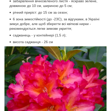
забарвлення вічнозеленого листя - яскраво зелене,
довжиною до 10 см, шириною до 5 см;
річний приріст: до 15 см за сезон;
6 зона зимостійкості (до -23С), за відгуками, в Україні
зимує добре, але щоб зберегти всі квіткові нирки -
рекомендується легке зимове укриття;
саджанець - у контейнері (1,5 л);
висота саджанця - 26 см