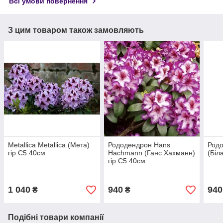
Всі умови повернення
З цим товаром також замовляють
Metallica Metallica (Мета)
Рододендрон Hans
Родо
гір С5 40см
Hachmann (Ганс Хахманн)
(Біл
гір С5 40см
1 040
940
940
₴
₴
Подібні товари компанії