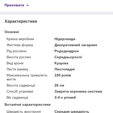
Приховати
Характеристики
Основні
Країна виробник
Нідерланди
Життєва форма
Декоративний чагарник
Рід рослини
Рододендрон
Висота рослин
Середньорослі
Вид крони
Кущова
Листя взимку
Листопадні
Максимальна тривалість
100 років
життя
Висота саджанця
26 см
Спосіб упаковки
Закрита коренева система
Вік саджанця
3-4-х річний
Ботанічні характеристики
Швидкість зростання
Середня швидкість