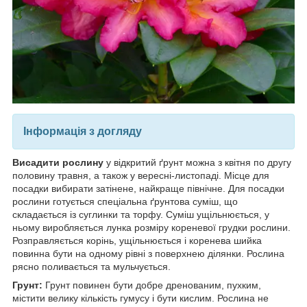
Інформація з догляду
Висадити рослину
у відкритий ґрунт можна з квітня по другу
половину травня, а також у вересні-листопаді. Місце для
посадки вибирати затінене, найкраще північне. Для посадки
рослини готується спеціальна ґрунтова суміш, що
складається із суглинки та торфу. Суміш ущільнюється, у
ньому виробляється лунка розміру кореневої грудки рослини.
Розправляється корінь, ущільнюється і коренева шийка
повинна бути на одному рівні з поверхнею ділянки. Рослина
рясно поливається та мульчується.
Грунт:
Грунт повинен бути добре дренованим, пухким,
містити велику кількість гумусу і бути кислим. Рослина не