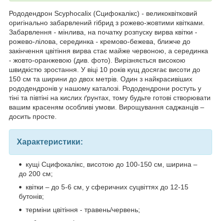
Рододендрон Scyphocalix (Сцифокалікс) - великоквітковий
оригінально забарвлений гібрид з рожево-жовтими квітками.
Забарвлення - мінлива, на початку розпуску вирва квітки -
рожево-лілова, серединка - кремово-бежева, ближче до
закінчення цвітіння вирва стає майже червоною, а серединка
- жовто-оранжевою (див. фото). Вирізняється високою
швидкістю зростання. У віці 10 років кущ досягає висоти до
150 см та ширини до двох метрів. Один з найкрасивіших
рододендронів у нашому каталозі. Рододендрони ростуть у
тіні та півтіні на кислих ґрунтах, тому будьте готові створювати
вашим красеням особливі умови. Вирощування саджанців –
досить просте.
Характеристики:
кущі Сцифокалікс, висотою до 100-150 см, ширина –
до 200 см;
квітки – до 5-6 см, у сферичних суцвіттях до 12-15
бутонів;
терміни цвітіння - травень/червень;