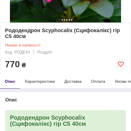
Рододендрон Scyphocalix (Сцифокалікс) гір
С5 40см
Немає в наявності
Код: РОДЕ43
Роздріб
770
₴
Опис
Характеристики
Доставка
Оплата
Умови п
Опис
Рододендрон Scyphocalix
(Сцифокалікс) гір С5 40см