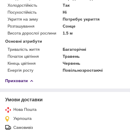
Холодостійкість
Так
Посухостійкість
Ні
Укриття на зиму
Потребує укриття
Розташування
Сонце
Висота дорослої рослини
1.5 м
Основні атрибути
Тривалість життя
Багаторічні
Початок цвітіння
Травень
Кінець цвітіння
Червень
Енергія росту
Повільнозростаючі
Приховати
Умови доставки
Нова Пошта
Укрпошта
Самовивіз