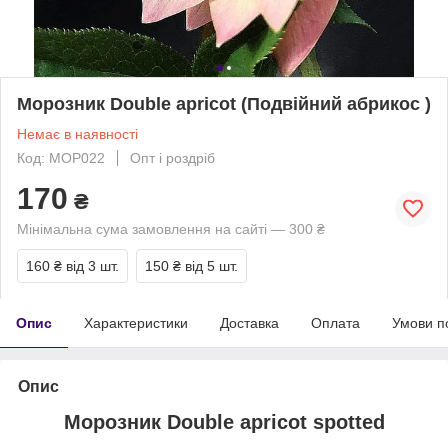
Морозник Double apricot (Подвійний абрикос )
Немає в наявності
Код: МОР022
Опт і роздріб
170
₴
Мінімальна сума замовлення на сайті — 300 ₴
160 ₴
від 3 шт.
150 ₴
від 5 шт.
Опис
Характеристики
Доставка
Оплата
Умови п
Опис
Морозник Double apricot spotted