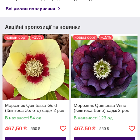
Всі умови повернення
Акційні пропозиції та новинки
новый сорт
–15%
новый сорт
–15%
Морозник Quintessa Gold
Морозник Quintessa Wine
(Квінтеса Золото) садж 2 рок
(Квінтеса Вино) садж 2 рок
В наявності 54 од.
В наявності 123 од.
467,50
467,50
₴
₴
550 ₴
550 ₴