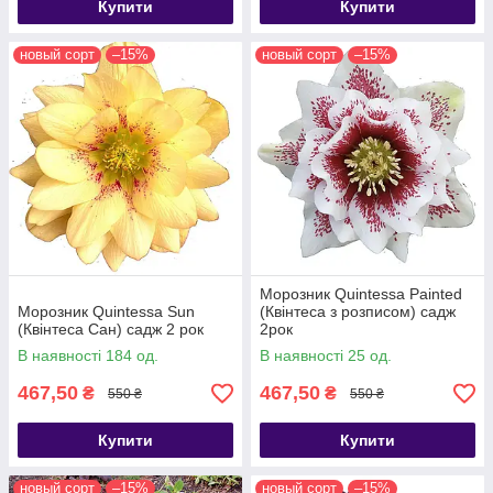
Купити
Купити
новый сорт
–15%
новый сорт
–15%
Морозник Quintessa Painted
Морозник Quintessa Sun
(Квінтеса з розписом) садж
(Квінтеса Сан) садж 2 рок
2рок
В наявності 184 од.
В наявності 25 од.
467,50
467,50
₴
₴
550 ₴
550 ₴
Купити
Купити
новый сорт
–15%
новый сорт
–15%