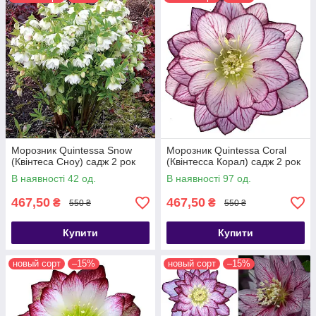
Морозник Quintessa Snow
Морозник Quintessa Coral
(Квінтеса Сноу) садж 2 рок
(Квінтесса Корал) садж 2 рок
В наявності 42 од.
В наявності 97 од.
467,50
467,50
₴
₴
550 ₴
550 ₴
Купити
Купити
новый сорт
–15%
новый сорт
–15%