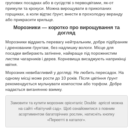
групових посадках або в сусідстві з первоцвітами, як-от
примули та крокуси. Можна вирощувати в прикопаних
горщиках, а коли відтає ґрунт, внести в прохолодну веранду
або прикрасити крильце.
Морозники — коротко про вирощування та
догляд
Морозники віддають перевагу нейтральним, добре підібраним
і дренованим ґрунтам, без надлишку вологи. Місце для
посадки вибирають затінене, найкраще під порожнистим
листям чагарників і дерев. Корневища висаджують наприкінці
квітня.
Морозник невибагливий у догляді. Не любить пересадок. На
одному місці може рости до 10 років. Після цвітіння ґрунт
рекомендується мульчувати компостом або торфом. Добре
надається виганянню взимку.
Замовити та купити морозник орієнталіс Double apricot можна
на сайті «Квітучий сад». Щоб ознайомитися з повним
асортиментом багаторічних рослин, натисніть кнопку
«Переетті в каталог».