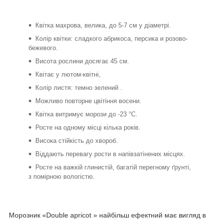
Квітка махрова, велика, до 5-7 см у діаметрі.
Колір квітки: сладкого абрикоса, персика и розово-
бежевого.
Висота рослини досягає 45 см.
Квітає у лютом-квітні,
Колір листя: темно зелений .
Можливо повторне цвітіння восени.
Квітка витримує морози до -23 °C.
Росте на одному місці кілька років.
Висока стійкість до хвороб.
Віддають перевагу рости в напівзатінених місцях.
Росте на важкій глинистій, багатій перегному ґрунті,
з помірною вологістю.
Морозник «Double apricot » найбільш ефектний має вигляд в