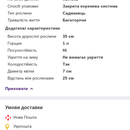
Спосіб упаковки
Закрита коренева система
Тип рослини
Саджанець
Тривалість життя
Багаторічні
Додаткові характеристики
Висота дорослої рослини
35 см
Горщик
1 л
Посухостійкість
Ні
Укриття на зиму
Не вимагає укриття
Холодостійкість
Так
Діаметр квітки
7 см
Відстань між рослинами
25 см
Приховати
Умови доставки
Нова Пошта
Укрпошта