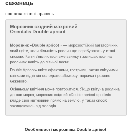
саженець
поставка квітені -травень
Морозник східний махровий
Orientalis Double apricot
Морозник «Double apricot »
— морозостійкий багаторічник,
який цвіте, коли більшість рослин ще перебувають у стані
спокою. Квіти з'являються вже взимку і залишаються на
рослинах навіть до пізньої весни.
Double Apricot» цвіте ефектними, гострими, рясно квітучими
квітками відтінків солодкого абрикосу, персика і рожево-
бежевого.
Осінньому цвітіння може повторитися. Якщо квітуча рослина
догнав мороз, морозник східний «Double apricot spotted»
кладе свої квітновини прямо на землю, у такий спосіб
захищаючись від холодів.
Особливості морозника Double apricot