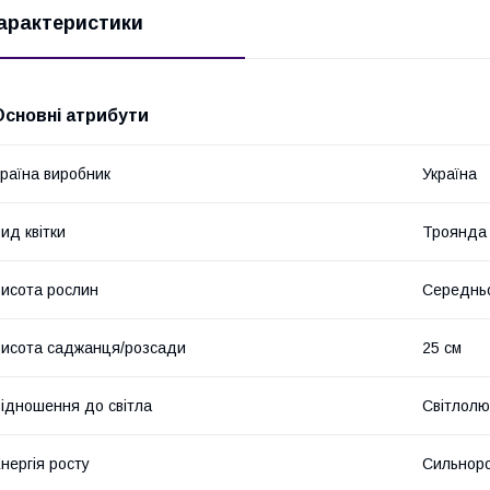
арактеристики
Основні атрибути
раїна виробник
Україна
ид квітки
Троянда
исота рослин
Середнь
исота саджанця/розсади
25 см
ідношення до світла
Світлолю
нергія росту
Сильноро