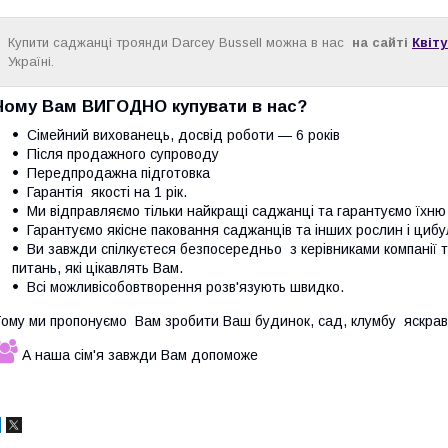
Купити саджанці троянди Darcey Bussell можна в нас
на сайті
Квіт
Україні.
Чому Вам ВИГОДНО купувати в нас?
Сімейний вихованець, досвід роботи — 6 років
Після продажного супроводу
Передпродажна підготовка
Гарантія якості на 1 рік.
Ми відправляємо тільки найкращі саджанці та гарантуємо їхню 
Гарантуємо якісне паковання саджанців та інших рослин і циб
Ви завжди спілкуєтеся безпосередньо з керівниками компанії 
питань, які цікавлять Вам.
Всі можливісобовтворення розв'язують швидко.
ому ми пропонуємо Вам зробити Ваш будинок, сад, клумбу яскрав
А наша сім'я завжди Вам допоможе