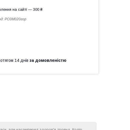
лення на сайті — 300 ₴
од:
РО3М020гор
ротягом 14 днів
за домовленістю
раси, але насамперед здоров'я троянд. Колір