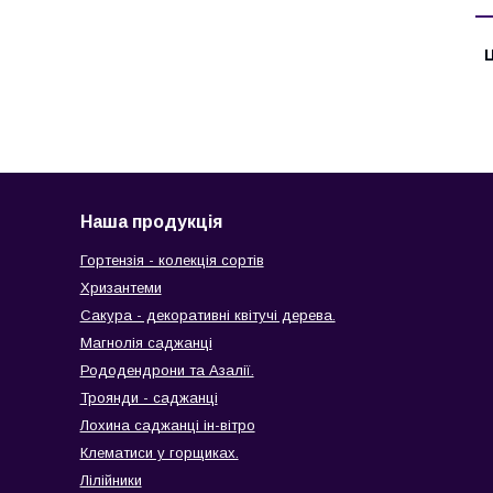
Ц
Наша продукція
Гортензія - колекція сортів
Хризантеми
Сакура - декоративні квітучі дерева.
Магнолія саджанці
Рододендрони та Азалії.
Троянди - саджанці
Лохина саджанці ін-вітро
Клематиси у горщиках.
Лілійники