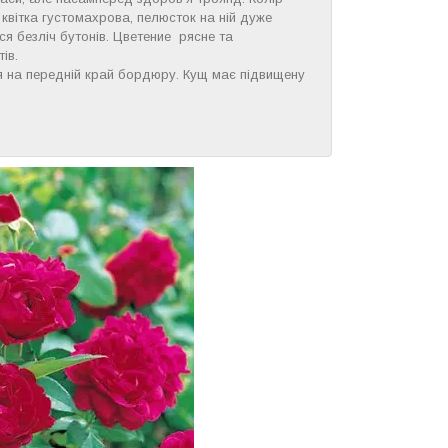
 квітка густомахрова, пелюсток на ній дуже
я безліч бутонів. Цветение рясне та
ів.
я на передній край бордюру. Кущ має підвищену