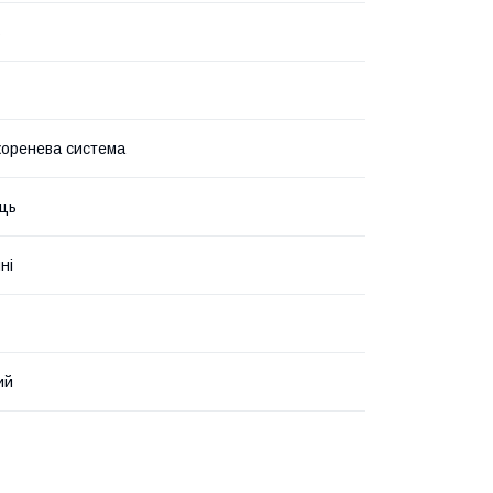
ь
коренева система
ць
ні
ий