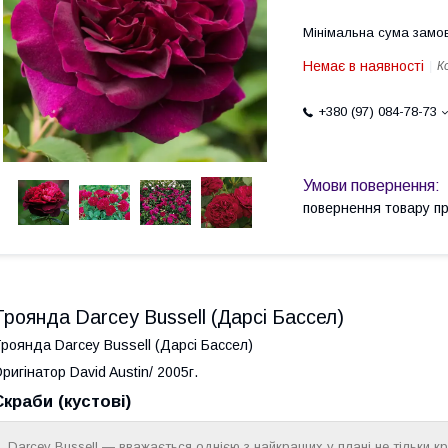
Мінімальна сума замов
Немає в наявності
К
+380 (97) 084-78-73
повернення товару п
Троянда Darcey Bussell (Дарсі Бассел)
роянда Darcey Bussell (Дарсі Бассел)
ригінатор David Austin/ 2005г.
Скраби (кустові)
Darcey Bussell — вважається однією з найкращих у плані не тільки к