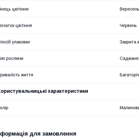
інець цвітіння
Вересен
очаток цвітіння
Червень
посіб упаковки
Закрита 
ип рослини
Саджане
ривалість життя
Багаторіч
Користувальницькі характеристики
олір
Малинов
нформація для замовлення