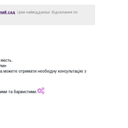
учий сад
Ціни найвідданіші. Відсилання по
якість.
улин
та можете отримати необхідну консультацію з
ими та барвистими.