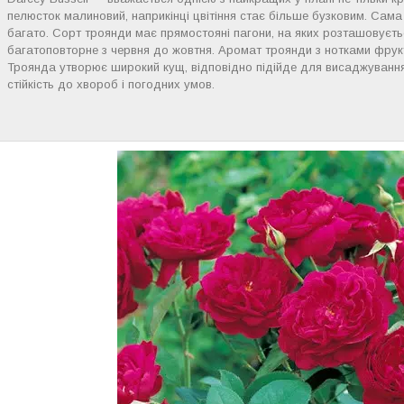
пелюсток малиновий, наприкінці цвітіння стає більше бузковим. Сама
багато. Сорт троянди має прямостояні пагони, на яких розташовуєтьс
багатоповторне з червня до жовтня. Аромат троянди з нотками фрукт
Троянда утворює широкий кущ, відповідно підійде для висаджуванн
стійкість до хвороб і погодних умов.