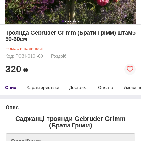
Троянда Gebruder Grimm (Брати Грімм) штамб
50-60см
Немає в наявності
Код: РО3Ф010 -60
Роздріб
320
₴
Опис
Характеристики
Доставка
Оплата
Умови п
Опис
Саджанці троянди Gebruder Grimm
(Брати Грімм)