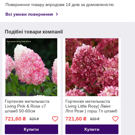
Повернення товару впродовж 14 днів за домовленістю
Всі умови повернення
Подібні товари компанії
Гортензія метильчаста
Гортензія метильчаста
Living Pink & Rose с7
Living Little Rosy( Лівінг
штамб 50-60см
Літл Рози ) горш 7л штамб
50-60см
721,60
721,60
₴
₴
820 ₴
820 ₴
Купити
Купити