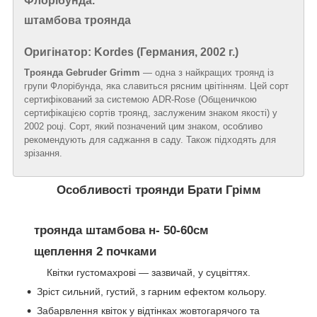
Флорібунда.
штамбова троянда
Оригінатор: Kordes (Германия, 2002 г.)
Троянда Gebruder Grimm
— одна з найкращих троянд із
групи Флорібунда, яка славиться рясним цвітінням. Цей сорт
сертифікований за системою ADR-Rose (Общеничкою
сертифікацією сортів троянд, заслуженим знаком якості) у
2002 році. Сорт, який позначений цим знаком, особливо
рекомендують для саджання в саду. Також підходять для
зрізання.
Особливості троянди Брати Грімм
троянда штамбова н- 50-60см
щеплення 2 почками
Квітки густомахрові — зазвичай, у суцвіттях.
Зріст сильний, густий, з гарним ефектом кольору.
Забарвлення квіток у відтінках жовтогарячого та