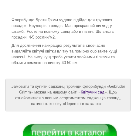
Флорибунда Брати Грімм чудово підійде для групових
посадок, Брудюрів, трендів. Має прекрасний вигляд у
штамбі. Росте на повному сонці або в півтіні. Щільність
посадки: 4-5 рослин/м2.
Для досягнення найкращих результатів своєчасно
видаляйте квітучі квітки влітку та помірно обрізайте кущі
навесні. На зиму кущ треба укрити хвойними гілками та
обвчити землею на висоту 40-50 см.
Замовити та купити саджанці троянди флорибунди «Gebruder
Grimm» можна на нашому сайті «
Квітучий сад
». Щоб
ознайомитися з повним асортиментом саджанців троянд,
натисніть кнопку «Переетті в каталог».