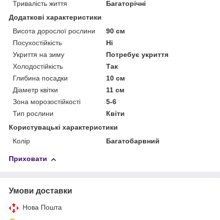
Тривалість життя
Багаторічні
Додаткові характеристики
Висота дорослої рослини
90 см
Посухостійкість
Ні
Укриття на зиму
Потребує укриття
Холодостійкість
Так
Глибина посадки
10 см
Діаметр квітки
11 см
Зона морозостійкості
5-6
Тип рослини
Квіти
Користувацькi характеристики
Колір
Багатобарвний
Приховати
Умови доставки
Нова Пошта