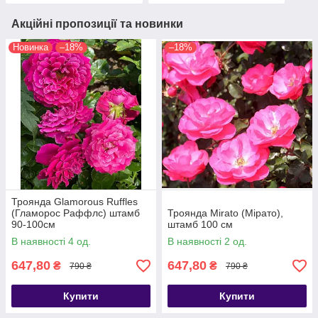
Акційні пропозиції та новинки
Новинка
–18%
–18%
Троянда Glamorous Ruffles
(Гламорос Раффлс) штамб
Троянда Mirato (Мірато),
90-100см
штамб 100 см
В наявності 4 од.
В наявності 2 од.
647,80
647,80
₴
₴
790 ₴
790 ₴
Купити
Купити