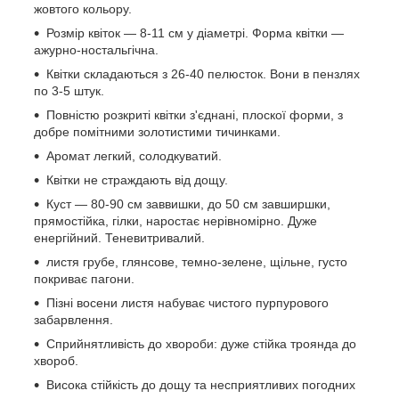
жовтого кольору.
Розмір квіток — 8-11 см у діаметрі. Форма квітки —
ажурно-ностальгічна.
Квітки складаються з 26-40 пелюсток. Вони в пензлях
по 3-5 штук.
Повністю розкриті квітки з'єднані, плоскої форми, з
добре помітними золотистими тичинками.
Аромат легкий, солодкуватий.
Квітки не страждають від дощу.
Куст — 80-90 см заввишки, до 50 см завширшки,
прямостійка, гілки, наростає нерівномірно. Дуже
енергійний. Теневитривалий.
листя грубе, глянсове, темно-зелене, щільне, густо
покриває пагони.
Пізні восени листя набуває чистого пурпурового
забарвлення.
Сприйнятливість до хвороби: дуже стійка троянда до
хвороб.
Висока стійкість до дощу та несприятливих погодних