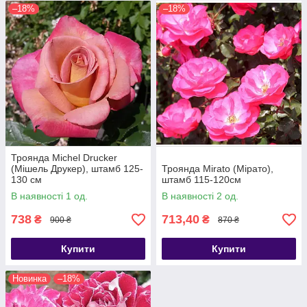
–18%
–18%
Троянда Michel Drucker
(Мішель Друкер), штамб 125-
Троянда Mirato (Мірато),
130 см
штамб 115-120см
В наявності 1 од.
В наявності 2 од.
738
713,40
₴
₴
900 ₴
870 ₴
Купити
Купити
Новинка
–18%