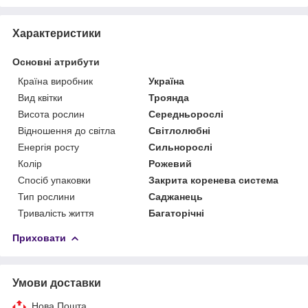
Характеристики
Основні атрибути
Країна виробник
Україна
Вид квітки
Троянда
Висота рослин
Середньорослі
Відношення до світла
Світлолюбні
Енергія росту
Сильнорослі
Колір
Рожевий
Спосіб упаковки
Закрита коренева система
Тип рослини
Саджанець
Тривалість життя
Багаторічні
Приховати
Умови доставки
Нова Пошта