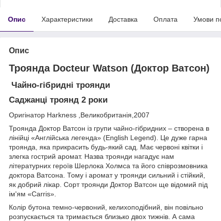
Опис
Характеристики
Доставка
Оплата
Умови п
Опис
Троянда Docteur Watson (Доктор Ватсон)
Чайно-гібридні троянди
Саджанці троянд 2 роки
Оригінатор Harkness ,Великобританія,2007
Троянда Доктор Ватсон із групи чайно-гібридних – створена в
лінійці «Англійська легенда» (English Legend). Це дуже гарна
троянда, яка прикрасить будь-який сад. Має червоні квітки і
злегка гострий аромат. Назва троянди нагадує нам
літературних героїв Шерлока Холмса та його співрозмовника
доктора Ватсона. Тому і аромат у троянди сильний і стійкий,
як добрий лікар. Сорт троянди Доктор Ватсон ще відомий під
ім'ям «Carris».
Колір бутона темно-червоний, келихоподібний, він повільно
розпускається та тримається близько двох тижнів. А сама