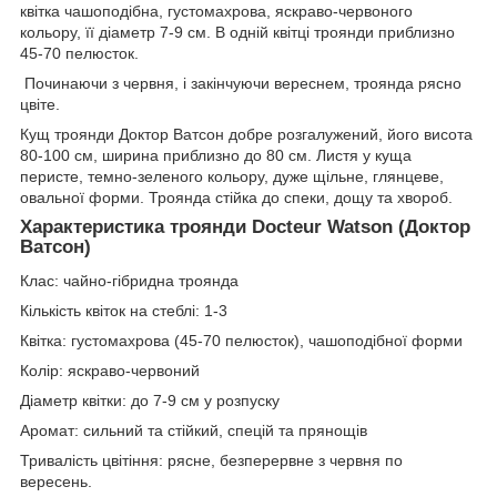
квітка чашоподібна, густомахрова, яскраво-червоного
кольору, її діаметр 7-9 см. В одній квітці троянди приблизно
45-70 пелюсток.
Починаючи з червня, і закінчуючи вереснем, троянда рясно
цвіте.
Кущ троянди Доктор Ватсон добре розгалужений, його висота
80-100 см, ширина приблизно до 80 см. Листя у куща
перисте, темно-зеленого кольору, дуже щільне, глянцеве,
овальної форми. Троянда стійка до спеки, дощу та хвороб.
Характеристика троянди Docteur Watson (Доктор
Ватсон)
Клас: чайно-гібридна троянда
Кількість квіток на стеблі: 1-3
Квітка: густомахрова (45-70 пелюсток), чашоподібної форми
Колір: яскраво-червоний
Діаметр квітки: до 7-9 см у розпуску
Аромат: сильний та стійкий, спецій та прянощів
Тривалість цвітіння: рясне, безперервне з червня по
вересень.