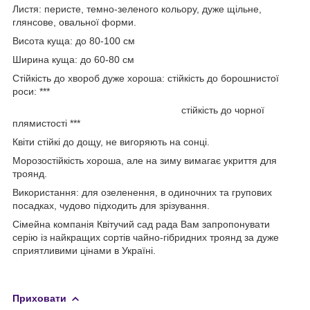
Листя: перисте, темно-зеленого кольору, дуже щільне,
глянсове, овальної форми.
Висота куща: до 80-100 см
Ширина куща: до 60-80 см
Стійкість до хвороб дуже хороша: стійкість до борошнистої
роси: ***
стійкість до чорної
плямистості ***
Квіти стійкі до дощу, не вигоряють на сонці.
Морозостійкість хороша, але на зиму вимагає укриття для
троянд.
Використання: для озеленення, в одиночних та групових
посадках, чудово підходить для зрізування.
Сімейна компанія Квітучий сад рада Вам запропонувати
серію із найкращих сортів чайно-гібридних троянд за дуже
сприятливими цінами в Україні.
Приховати