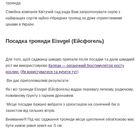
троянда.
Сімейна компанія Квітучий сад рада Вам запропонувати серію з
найкращих сортів чайно-гібридних троянд за дуже сприятливими
цінами в Україні.
Посадка троянди Eisvgel (Ейсфогель)
Для того, щоб саджанці швидко припали після посадки та дали швидкий
ріст ми використовуємо
Келпак — органічний біостимулятор росту
рослин.
(
Як користуватися та купити тут
)
Він дає приголомшливі результати
Як і всі троянди Eisvgel (Ейсфогель) віддає перевагу легкому, родючому,
поживному ґрунту з гарним дренажем.
Місце посадки бажано вибрати з орієнтацією на сонячний бік із
захистом від сильних вітрів.
Внимание!!! Під час саджання троянди місце щеплення обов'язково має
бути нижче рівня землі на -5 см.