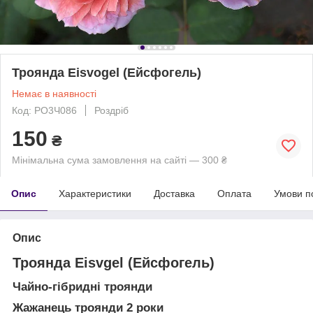
Троянда Eisvogel (Ейсфогель)
Немає в наявності
Код: РО3Ч086
Роздріб
150
₴
Мінімальна сума замовлення на сайті — 300 ₴
Опис
Характеристики
Доставка
Оплата
Умови п
Опис
Троянда Eisvgel (Ейсфогель)
Чайно-гібридні троянди
Жажанець троянди 2 роки