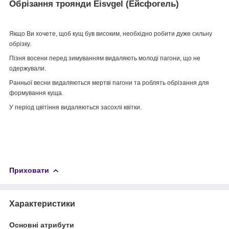
Обрізання троянди Eisvgel (Ейсфогель)
Якщо Ви хочете, щоб кущ був високим, необхідно робити дуже сильну
обрізку.
Пізня восени перед зимуванням видаляють молоді пагони, що не
одержували.
Ранньої весни видаляються мертві пагони та роблять обрізання для
формування куща.
У період цвітіння видаляються засохлі квітки.
Приховати
Характеристики
Основні атрибути