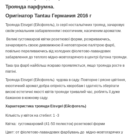
Троянда парфумна.
Оригінатор Tantau Германия 2016 г
Троянда Eisvgel (Ейсфогель), із серії ностальгічних троянд, зачаровує
своїм унікальним забарвленням і екзотичним, насиченим ароматом.
Великі густомахрові квітки розеткової форми, розкриваючись,
зачаровують своєю дивовижною й неповторною палітрою фарб,
повільно переливаючись від холодних фіолетово-лавандових
забарвлення до теплого мідно-жовтогарячого в центрі бутона троянди.
Така гра фарб найбільш яскраво проявляється, якщо троянда росте в
півтіні.
Троянда Eisvgel (Ейсфогель) чудова в саду. Повторне і рясне цвітіння,
екзотичний аромат,добра опірність хворобам і здатність зберігати
високі естетичні якості квітів троянди тривалий час, роблять її дуже
бажаною в кожному саду.
Характеристика троянди Eisvgel (Ейсфогель)
Кількість у квіток на стебел: 1 -3
Квітка: густомахровий (41-50 пелюсток) розеткової форми
Цвет: от фіолетово-лавандових фарбувань до мідно-жовтогарячих у