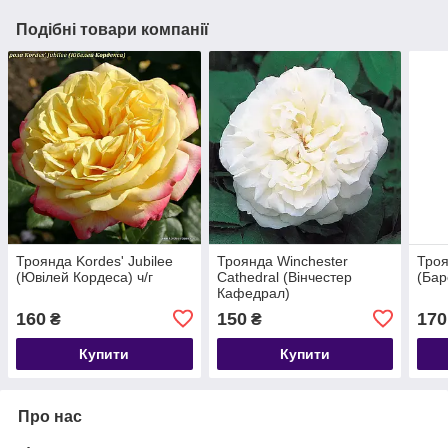
Подібні товари компанії
Троянда Kordes' Jubilee
Троянда Winchester
Троя
(Ювілей Кордеса) ч/г
Cathedral (Вінчестер
(Бар
Кафедрал)
160
150
170
₴
₴
Купити
Купити
Про нас