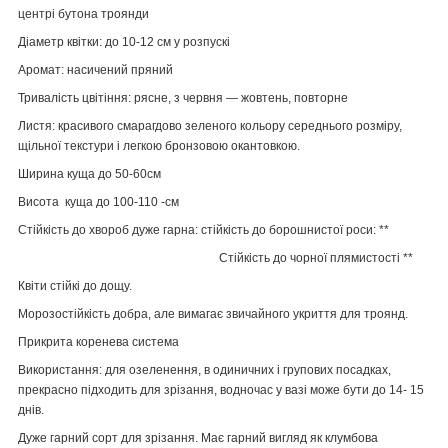
центрі бутона троянди
Діаметр квітки: до 10-12 см у розпускі
Аромат: насичений пряний
Тривалість цвітіння: рясне, з червня — жовтень, повторне
Листя: красивого смарагдово зеленого кольору середнього розміру,
щільної текстури і легкою бронзовою окантовкою.
Ширина куща до 50-60см
Висота куща до 100-110 -см
Стійкість до хвороб дуже гарна: стійкість до борошнистої роси: **
Стійкість до чорної плямистості **
Квіти стійкі до дощу.
Морозостійкість добра, але вимагає звичайного укриття для троянд.
Прикрита коренева система
Використання: для озеленення, в одиничних і групових посадках,
прекрасно підходить для зрізання, водночас у вазі може бути до 14- 15
днів.
Дуже гарний сорт для зрізання. Має гарний вигляд як клумбова