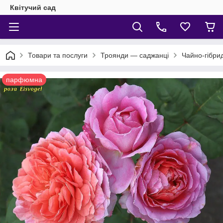
Квітучий сад
Товари та послуги
Троянди — саджанці
Чайно-гібри
парфюмна