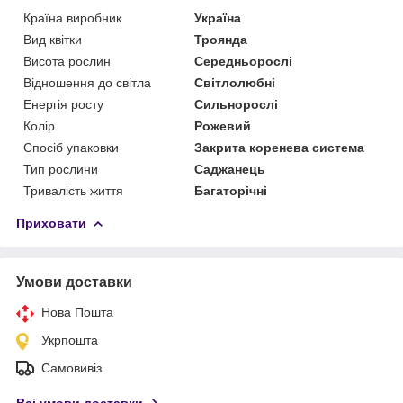
Країна виробник
Україна
Вид квітки
Троянда
Висота рослин
Середньорослі
Відношення до світла
Світлолюбні
Енергія росту
Сильнорослі
Колір
Рожевий
Спосіб упаковки
Закрита коренева система
Тип рослини
Саджанець
Тривалість життя
Багаторічні
Приховати
Умови доставки
Нова Пошта
Укрпошта
Самовивіз
Всі умови доставки