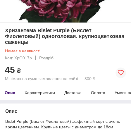
Хризантема Bislet Purple (Бислет
Фиолетовый) одноголовая. крупноцветковая
саженцы
Немає в наявності
Код: ХрО017р
Роздріб
45
₴
Мінімальна сума замовлення на сайті — 300 ₴
Опис
Характеристики
Доставка
Оплата
Умови п
Опис
Bislet Purple (Бислет Фиолетовый) эффектный сорт с очень
ярким цветением. Крупные цветы с диаметром до 18см