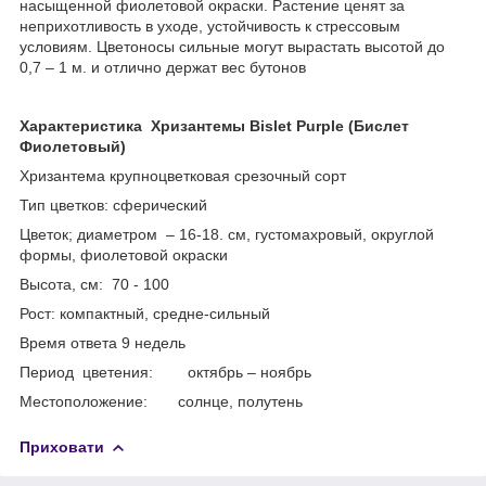
насыщенной фиолетовой окраски. Растение ценят за
неприхотливость в уходе, устойчивость к стрессовым
условиям. Цветоносы сильные могут вырастать высотой до
0,7 – 1 м. и отлично держат вес бутонов
Характеристика Хризантемы Bislet Purple (Бислет
Фиолетовый)
Хризантема крупноцветковая срезочный сорт
Тип цветков: сферический
Цветок; диаметром – 16-18. см, густомахровый, округлой
формы, фиолетовой окраски
Высота, см: 70 - 100
Рост: компактный, средне-сильный
Время ответа 9 недель
Период цветения: октябрь – ноябрь
Местоположение: солнце, полутень
Приховати