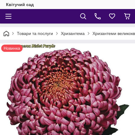
Квітучий сад
Товари та послуги
Хризантема
Хризантеми великокві
Новинка