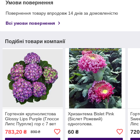
Умови повернення
Повернення товару впродовж 14 днів за домовленістю
Всі умови повернення
Подібні товари компанії
Гортензія крупнолистова
Хризантема Bislet Pink
Горт
Glossy Lips Purple (Глосси
(Біслет Рожевий)
Swee
Липс Пурпле) гор с 7 вет
одноголова.
Ліпс
10+
великобарвкова розсада
783,20
60
720
₴
₴
890 ₴