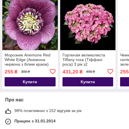
Морозник Anemone Red
Гортензія великолиста
Чеме
White Edge (Анемона
Tiffany rosa (Тіффані
cent
червона з білим краєм)
роса) 3 рік з2
зеле
садж 2 рок
рок
255
431,20
255
₴
₴
300 ₴
490 ₴
Купити
Купити
Про нас
98% позитивних з 152 відгуків за рік
Працює з 31.01.2014