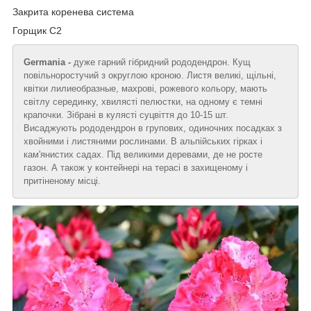
Закрита коренева система
Горщик С2
Germania -
дуже гарний гібридний рододендрон. Кущ
повільноростучий з округлою кроною. Листя великі, щільні,
квітки лилиеобразные, махрові, рожевого кольору, мають
світлу серединку, хвилясті пелюстки, на одному є темні
крапочки. Зібрані в кулясті суцвіття до 10-15 шт.
Висаджують рододендрон в групових, одиночних посадках з
хвойними і листяними рослинами. В альпійських гірках і
кам'янистих садах. Під великими деревами, де не росте
газон. А також у контейнері на терасі в захищеному і
притіненому місці.