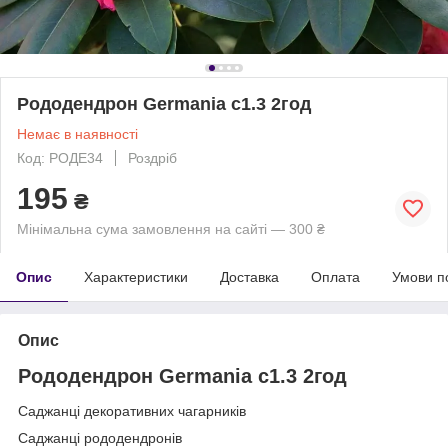
Рододендрон Germania с1.3 2год
Немає в наявності
Код: РОДЕ34
Роздріб
195
₴
Мінімальна сума замовлення на сайті — 300 ₴
Опис
Характеристики
Доставка
Оплата
Умови п
Опис
Рододендрон Germania с1.3 2год
Саджанці декоративних чагарників
Саджанці рододендронів