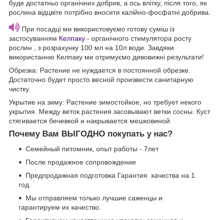
буде достатньо органічних добрив, а ось влітку, після того, як
рослина відцвіте потрібно вносити калійно-фосфатні добрива.
При посадці ми використовуємо готову суміш із
застосуванням
Келпаку
- органічного стимулятора росту
рослин , з розрахунку 100 мл на 10л води. Завдяки
використанню Келпаку ми отримуємо дивовижні результати!
Обрезка:
Растение не нуждается в постоянной обрезке.
Достаточно будет просто весной произвести санитарную
чистку.
Укрытие на зиму:
Растение зимостойкое, но требует некого
укрытия. Между веток растения засовывают ветки сосны. Куст
стягивается бечевкой и накрывается мешковиной.
Почему Вам ВЫГОДНО покупать у нас?
Семейный питомник, опыт работы - 7лет
После продажное сопровождение
Предпродажная подготовка Гарантия качества на 1
год.
Мы отправляем только лучшие саженцы и
гарантируем их качество.