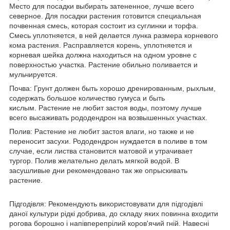
Место для посадки выбирать затененное, лучше всего
северное. Для посадки растения готовится специальная
почвенная смесь, которая состоит из суглинки и торфа.
Смесь уплотняется, в ней делается лунка размера корневого
кома растения. Расправляется корень, уплотняется и
корневая шейка должна находиться на одном уровне с
поверхностью участка. Растение обильно поливается и
мульчируется.
Почва:
Грунт должен быть хорошо дренированным, рыхлым,
содержать большое количество гумуса и быть
кислым. Растение не любит застоя воды, поэтому лучше
всего высаживать рододендрон на возвышенных участках.
Полив
: Растение не любит застоя влаги, но также и не
переносит засухи. Рододендрон нуждается в поливе в том
случае, если листва становится матовой и утрачивает
тургор. Полив желательно делать мягкой водой. В
засушливые дни рекомендовано так же опрыскивать
растение.
Підгодівля:
Рекомендують використовувати для підгодівлі
даної культури рідкі добрива, до складу яких повинна входити
рогова борошно і напівперепрілий коров'ячий гній. Навесні