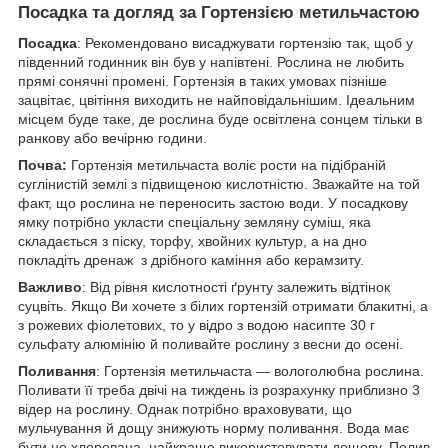
Посадка та догляд за Гортензією метильчастою
Посадка
: Рекомендовано висаджувати гортензію так, щоб у
південний годинник він був у напівтені. Рослина не любить
прямі сонячні промені. Гортензія в таких умовах пізніше
зацвітає, цвітіння виходить не найповідальнішим. Ідеальним
місцем буде таке, де рослина буде освітлена сонцем тільки в
ранкову або вечірню години.
Почва:
Гортензія метильчаста воліє рости на підібраній
суглінистій землі з підвищеною кислотністю. Зважайте на той
факт, що рослина не переносить застою води. У посадкову
ямку потрібно укласти спеціальну земляну суміш, яка
складається з піску, торфу, хвойних культур, а на дно
покладіть дренаж з дрібного каміння або керамзиту.
Важливо
:
Від рівня кислотності ґрунту залежить відтінок
суцвіть. Якщо Ви хочете з білих гортензій отримати блакитні, а
з рожевих фіолетових, то у відро з водою насипте 30 г
сульфату алюмінію й поливайте рослину з весни до осені.
Поливання
:
Гортензія метильчаста — вологолюбна рослина.
Поливати її треба двічі на тиждень із розрахунку приблизно 3
відер на рослину. Однак потрібно враховувати, що
мульчування й дощу знижують норму поливання. Вода має
бути не хлорована, найкраще використовувати дощову. Полив