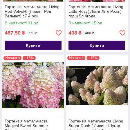
Гортензія метильчаста Living
Гортензія метильчаста Living
Red Velvet® (Ливинг Ред
Little Rosy( Лівінг Літл Рози )
Вельвет) с7 4 рок
горш 5л 4года
В наявності 31 од.
В наявності 15 од.
467,50
408
₴
₴
550 ₴
480 ₴
Купити
Купити
Новинка
–15%
Новинка
–15%
Гортензія метильчаста
Гортензія метильчаста Living
Magical Sweet Summer
Sugar Rush ( Ливинг Шугар