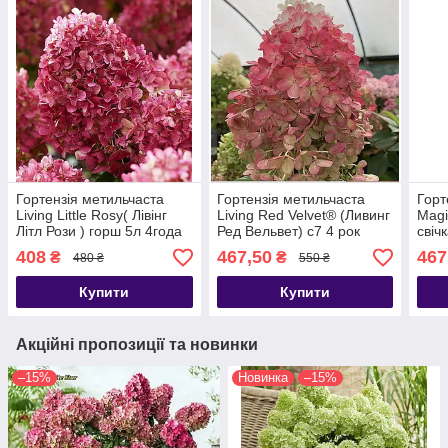
Гортензія метильчаста
Гортензія метильчаста
Горт
Living Little Rosy( Лівінг
Living Red Velvet® (Ливинг
Magi
Літл Рози ) горш 5л 4года
Ред Вельвет) с7 4 рок
свічк
408
467,50
467
₴
₴
480 ₴
550 ₴
Купити
Купити
Акційні пропозиції та новинки
–15%
Новинка
–15%