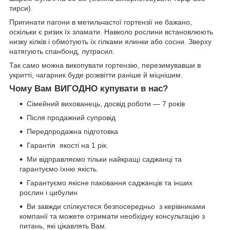
тирси).
Пригинати пагони в метильчастої гортензії не бажано,
оскільки є ризик їх зламати. Навколо рослини встановлюють
низку кілків і обмотують їх гілками ялинки або сосни. Зверху
натягують спанбонд, лутрасил.
Так само можна викопувати гортензію, перезимувавши в
укритті, чагарник буде розквітти раніше й міцнішим.
Чому Вам ВИГОДНО купувати в нас?
Сімейний вихованець, досвід роботи — 7 років
Після продажний супровід
Передпродажна підготовка
Гарантія якості на 1 рік.
Ми відправляємо тільки найкращі саджанці та
гарантуємо їхню якість.
Гарантуємо якісне паковання саджанців та інших
рослин і цибулин
Ви завжди спілкуєтеся безпосередньо з керівниками
компанії та можете отримати необхідну консультацію з
питань, які цікавлять Вам.