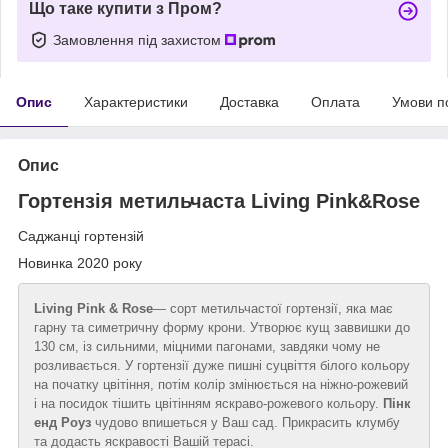
Що таке купити з Пром?
Замовлення під захистом
Опис
Характеристики
Доставка
Оплата
Умови п
Опис
Гортензія метильчаста Living Pink&Rose
Саджанці гортензій
Новинка 2020 року
Living Pink & Rose
— сорт метильчастої гортензії, яка має
гарну та симетричну форму крони. Утворює кущ заввишки до
130 см, із сильними, міцними пагонами, завдяки чому не
розливається. У гортензії дуже пишні суцвіття білого кольору
на початку цвітіння, потім колір змінюється на ніжно-рожевий
і на посидок тішить цвітінням яскраво-рожевого кольору.
Пінк
енд Роуз
чудово впишеться у Ваш сад. Прикрасить клумбу
та додасть яскравості Вашій терасі.