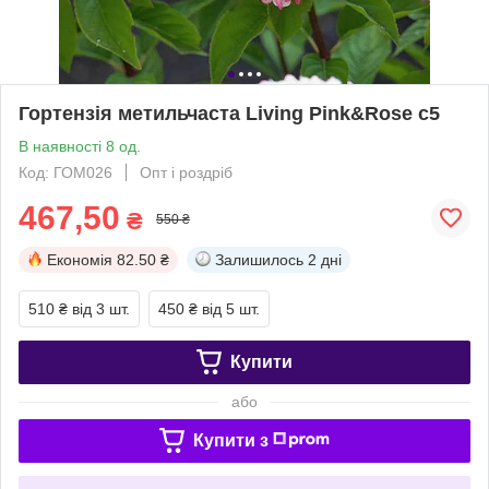
Гортензія метильчаста Living Pink&Rose с5
В наявності 8 од.
Код: ГОМ026
Опт і роздріб
467,50
₴
550 ₴
Економія
82.50 ₴
Залишилось
2 дні
510 ₴
від 3 шт.
450 ₴
від 5 шт.
Купити
або
Купити з