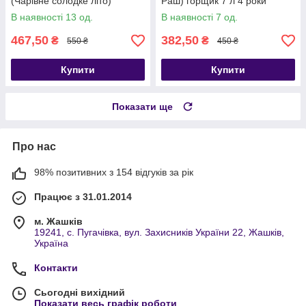
(Чарівне солодке літо)
Раш) горщик 7 л 4 роки
горщик 7 л 4р
В наявності 13 од.
В наявності 7 од.
467,50
382,50
₴
₴
550 ₴
450 ₴
Купити
Купити
Показати ще
Про нас
98% позитивних з 154 відгуків за рік
Працює з 31.01.2014
м. Жашків
19241, с. Пугачівка, вул. Захисників України 22, Жашків,
Україна
Контакти
Сьогодні вихідний
Показати весь графік роботи