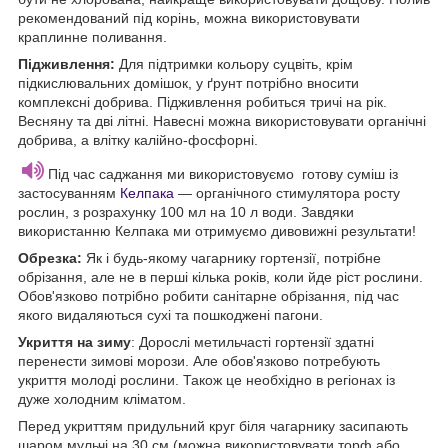
рекомендований під корінь, можна використовувати
краплинне поливання.
Підживлення:
Для підтримки кольору суцвіть, крім
підкислювальних домішок, у ґрунт потрібно вносити
комплексні добрива. Підживлення робиться тричі на рік.
Весняну та дві літні. Навесні можна використовувати органічні
добрива, а влітку калійно-фосфорні.
Під час саджання ми використовуємо готову суміш із
застосуванням
Келпака
— органічного стимулятора росту
рослин, з розрахунку 100 мл на 10 л води. Завдяки
використанню Келпака ми отримуємо дивовижні результати!
Обрезка:
Як і будь-якому чагарнику гортензії, потрібне
обрізання, але не в перші кілька років, коли йде ріст рослини.
Обов'язково потрібно робити санітарне обрізання, під час
якого видаляються сухі та пошкоджені пагони.
Укриття на зиму
: Дорослі метильчасті гортензії здатні
перенести зимові морози. Але обов'язково потребують
укриття молоді рослини. Також це необхідно в регіонах із
дуже холодним кліматом.
Перед укриттям придульний круг біля чагарнику засипають
шаром мульчі на 30 см (можна використовувати торф або