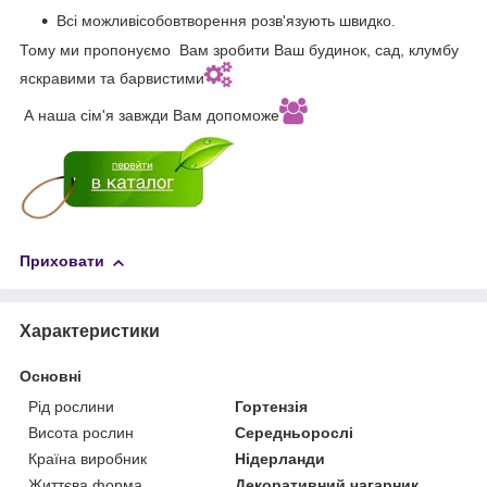
Всі можливісобовтворення розв'язують швидко.
Тому ми пропонуємо Вам зробити Ваш будинок, сад, клумбу
яскравими та барвистими
А наша сім'я завжди Вам допоможе
Приховати
Характеристики
Основні
Рід рослини
Гортензія
Висота рослин
Середньорослі
Країна виробник
Нідерланди
Життєва форма
Декоративний чагарник