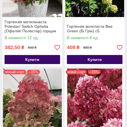
Гортензія метильчаста
Polestar/ Switch Ophelia
Гортензія волотиста Bee
(Офелія/ Полестар) горщик
Green (Бі Грін) с5
5л 4,5 роки
В наявності 12 од.
В наявності 8 од.
382,50
408
₴
₴
450 ₴
480 ₴
Купити
Купити
новый сорт
–15%
новій сорт
–15%