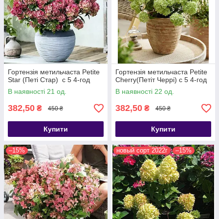
Гортензія метильчаста Petite
Гортензія метильчаста Petite
Star (Петі Стар) с 5 4-год
Cherry(Петіт Черрі) с 5 4-год
В наявності 21 од.
В наявності 22 од.
382,50
382,50
₴
₴
450 ₴
450 ₴
Купити
Купити
–15%
новый сорт 2022г
–15%