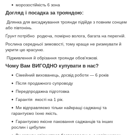
морозостійкість 6 зона
Догляд і посадка за трояндою:
Ділянка для висаджування троянди підійде з повним сонцем
або півтонінь.
Ґрунт потрібно родюча, помірно волога, багата на перегній.
Рослина середньої зимовості, тому краще не ризикувати й
укрити цю красуню.
Підживлення й обрізання троянди обов'язкові.
Чому Вам ВИГОДНО купувати в нас?
Сімейний вихованець, досвід роботи — 6 років
Після продажного супроводу
Передпродажна підготовка
Гарантія якості на 1 рік.
Ми відправляємо тільки найкращі саджанці та
гарантуємо їхню якість.
Гарантуємо якісне паковання саджанців та інших
рослин і цибулин