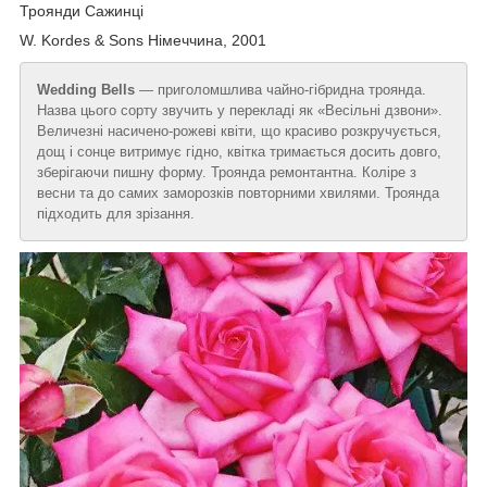
Троянди Сажинці
W. Kordes & Sons Німеччина, 2001
Wedding Bells
— приголомшлива чайно-гібридна троянда.
Назва цього сорту звучить у перекладі як «Весільні дзвони».
Величезні насичено-рожеві квіти, що красиво розкручується,
дощ і сонце витримує гідно, квітка тримається досить довго,
зберігаючи пишну форму. Троянда ремонтантна. Коліре з
весни та до самих заморозків повторними хвилями. Троянда
підходить для зрізання.