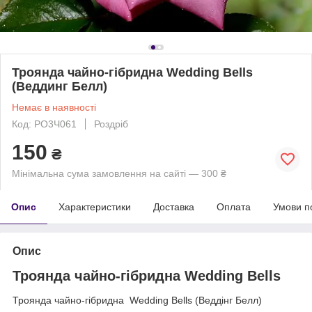
Троянда чайно-гібридна Wedding Bells
(Веддинг Белл)
Немає в наявності
Код: РО3Ч061
Роздріб
150
₴
Мінімальна сума замовлення на сайті — 300 ₴
Опис
Характеристики
Доставка
Оплата
Умови п
Опис
Троянда чайно-гібридна Wedding Bells
Троянда чайно-гібридна Wedding Bells (Веддінг Белл)