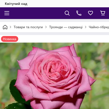
Квітучий сад
Товари та послуги
Троянди — саджанці
Чайно-гібри
Новинка