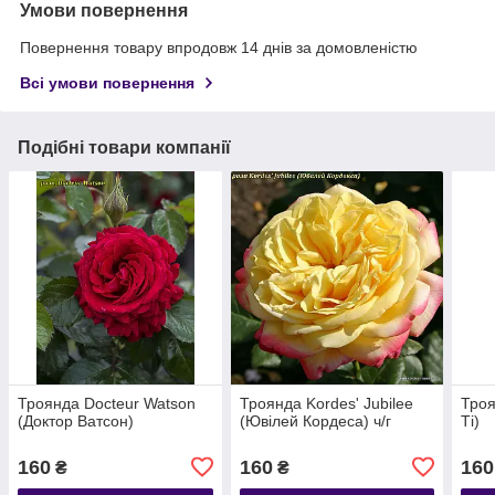
Умови повернення
Повернення товару впродовж 14 днів за домовленістю
Всі умови повернення
Подібні товари компанії
Троянда Docteur Watson
Троянда Kordes' Jubilee
Троя
(Доктор Ватсон)
(Ювілей Кордеса) ч/г
Ті)
160
160
160
₴
₴