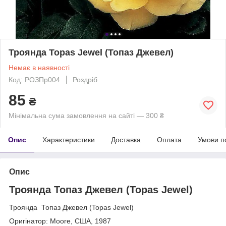
Троянда Topas Jewel (Топаз Джевел)
Немає в наявності
Код: РОЗПр004
Роздріб
85
₴
Мінімальна сума замовлення на сайті — 300 ₴
Опис
Характеристики
Доставка
Оплата
Умови п
Опис
Троянда Топаз Джевел (Topas Jewel)
Троянда Топаз Джевел (Topas Jewel)
Оригінатор: Moore, США, 1987