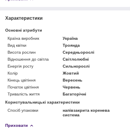
Характеристики
Основні атрибути
Країна виробник
Україна
Вид квітки
Троянда
Висота рослин
Середньорослі
Відношення до світла
Світлолюбні
Енергія росту
Сильнорослі
Колір
Жовтий
Кінець цвітіння
Вересень
Початок цвітіння
Червень
Тривалість життя
Багаторічні
Користувальницькі характеристики
Спосіб упаковки
напівзакрита коренева
система
Приховати