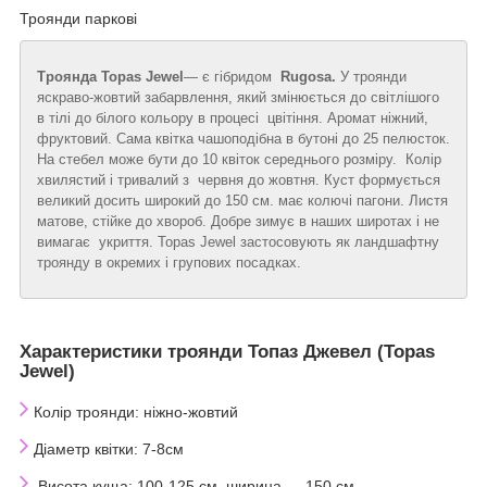
Троянди паркові
Троянда Topas Jewel
— є гібридом
Rugosa.
У троянди
яскраво-жовтий забарвлення, який змінюється до світлішого
в тілі до білого кольору в процесі цвітіння. Аромат ніжний,
фруктовий. Сама квітка чашоподібна в бутоні до 25 пелюсток.
На стебел може бути до 10 квіток середнього розміру. Колір
хвилястий і тривалий з червня до жовтня. Куст формується
великий досить широкий до 150 см. має колючі пагони. Листя
матове, стійке до хвороб. Добре зимує в наших широтах і не
вимагає укриття. Topas Jewel застосовують як ландшафтну
троянду в окремих і групових посадках.
Характеристики троянди Топаз Джевел (Topas
Jewel)
Колір троянди: ніжно-жовтий
Діаметр квітки: 7-8см
Висота куща: 100-125 см, ширина — 150 см