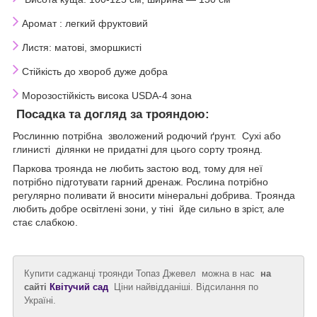
Аромат
: легкий фруктовий
Листя: матові, зморшкисті
Стійкість до хвороб дуже добра
Морозостійкість висока USDA-4 зона
Посадка та догляд за трояндою:
Рослинню потрібна зволожений родючий ґрунт. Сухі або
глинисті ділянки не придатні для цього сорту троянд.
Паркова троянда не любить застою вод, тому для неї
потрібно підготувати гарний дренаж. Рослина потрібно
регулярно поливати й вносити мінеральні добрива. Троянда
любить добре освітлені зони, у тіні йде сильно в зріст, але
стає слабкою.
Купити саджанці троянди Топаз Джевел можна в нас
на
сайті
Квітучий сад
Ціни найвідданіші. Відсилання по
Україні.