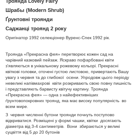
Троянда Lovely Fairy
Шрабы (Modern Shrub)
Ґрунтовні троянди
Саджанці троянд 2 року
Оригінатор 1992 селекціонер Вуренс-Спек 1992 рік.
Троянда «Прекрасна фея» перетворює кожен сад на
чарівний казковий пейзаж. Яскраво пофарбовані квіти
з'являються в унікальному рожевому кольорі. Прекрасні
квіткові головки, оточені густою листовою, привертають Вашу
увагу з червня та до глибокої осени. Упродовж цього періоду
невеликі напівмахрові квіти розкривають свою повну пишність
і представляють барвисту квітучу картину. Троянда
«Прекрасна фея» — одна з найефективніших
ґрунтовопокровних троянд, яка має високу популярність во
всем мире.
З червня численні бутони троянди почнуть поступово
відкриватися. Розміщені у формі чашки, квітки досягають
діаметра від 3-4 сантиметрів. Вони збираються у великі
суцвіття від 5 до 20 бутонів