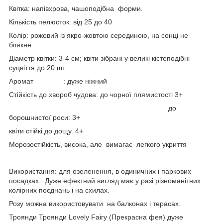
Квітка: напівхрова, чашоподібна форми.
Кількість пелюсток: від 25 до 40
Колір: рожевий із якро-жовтою серединою, на сонці не
блякне.
Діаметр квітки: 3-4 см; квіти зібрані у великі кістеподібні
суцвіття до 20 шт.
Аромат : дуже ніжний
Стійкість до хвороб чудова: до чорної плямистості 3+
до
борошнистої роси: 3+
квіти стійкі до дощу. 4+
Морозостійкість, висока, але вимагає легкого укриття
Використання: для озеленення, в одиничних і паркових
посадках. Дуже ефектний вигляд має у разі різноманітних
колірних поєднань і на схилах.
Розу можна використовувати на балконах і терасах.
Троянди Троянди Lovely Fairy (Прекрасна фея) дуже