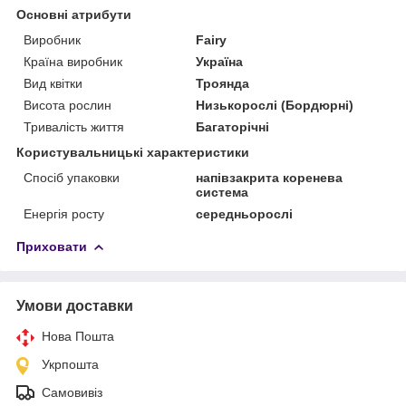
Основні атрибути
Виробник
Fairy
Країна виробник
Україна
Вид квітки
Троянда
Висота рослин
Низькорослі (Бордюрні)
Тривалість життя
Багаторічні
Користувальницькі характеристики
Спосіб упаковки
напівзакрита коренева
система
Енергія росту
середньорослі
Приховати
Умови доставки
Нова Пошта
Укрпошта
Самовивіз