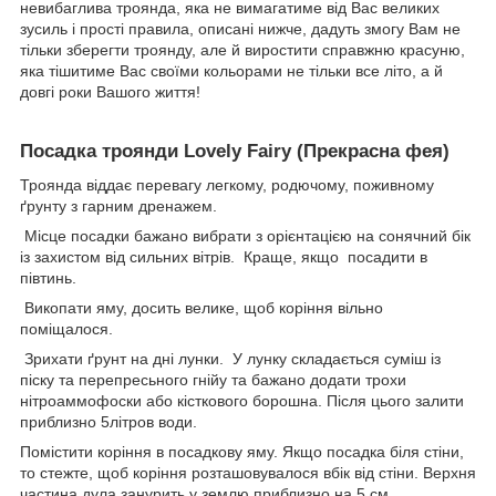
невибаглива троянда, яка не вимагатиме від Вас великих
зусиль і прості правила, описані нижче, дадуть змогу Вам не
тільки зберегти троянду, але й виростити справжню красуню,
яка тішитиме Вас своїми кольорами не тільки все літо, а й
довгі роки Вашого життя!
Посадка троянди Lovely Fairy (Прекрасна фея)
Троянда віддає перевагу легкому, родючому, поживному
ґрунту з гарним дренажем.
Місце посадки бажано вибрати з орієнтацією на сонячний бік
із захистом від сильних вітрів. Краще, якщо посадити в
півтинь.
Викопати яму, досить велике, щоб коріння вільно
поміщалося.
Зрихати ґрунт на дні лунки. У лунку складається суміш із
піску та перепресьного гнійу та бажано додати трохи
нітроаммофоски або кісткового борошна. Після цього залити
приблизно 5літров води.
Помістити коріння в посадкову яму. Якщо посадка біля стіни,
то стежте, щоб коріння розташовувалося вбік від стіни. Верхня
частина дула занурить у землю приблизно на 5 см.