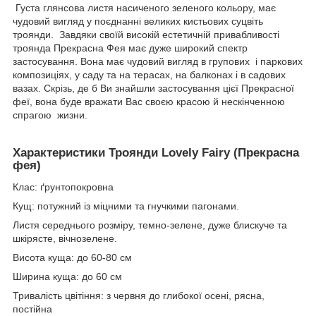
Густа глянсова листя насиченого зеленого кольору, має
чудовий вигляд у поєднанні великих кистьових суцвіть
троянди. Завдяки своїй високій естетичній привабливості
троянда Прекрасна Фея має дуже широкий спектр
застосування. Вона має чудовий вигляд в групових і паркових
композиціях, у саду та на терасах, на балконах і в садових
вазах. Скрізь, де б Ви знайшли застосування цієї Прекрасної
феї, вона буде вражати Вас своєю красою й нескінченною
спрагою жизни.
Характеристики Троянди Lovely Fairy (Прекрасна
фея)
Клас: ґрунтопокровна
Кущ: потужний із міцними та гнучкими пагонами.
Листя середнього розміру, темно-зелене, дуже блискуче та
шкірясте, вічнозелене.
Висота куща: до 60-80 см
Ширина куща: до 60 см
Тривалість цвітіння: з червня до глибокої осені, рясна,
постійна