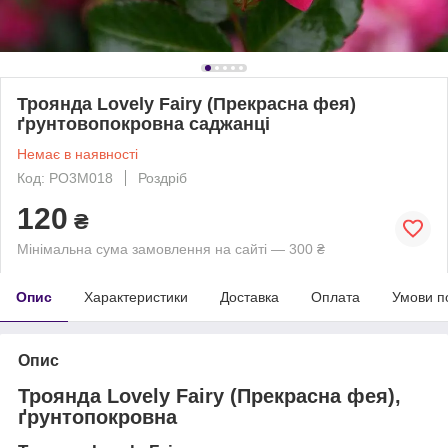
Троянда Lovely Fairy (Прекрасна фея)
ґрунтовопокровна саджанці
Немає в наявності
Код: РО3М018
Роздріб
120
₴
Мінімальна сума замовлення на сайті — 300 ₴
Опис
Характеристики
Доставка
Оплата
Умови п
Опис
Троянда Lovely Fairy (Прекрасна фея),
ґрунтопокровна